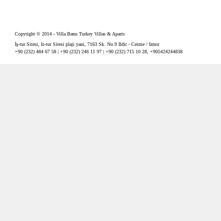
Copyright © 2014 - Villa Banu Turkey Villas & Aparts
İş-tur Sitesi, Is-tur Sitesi plaji yani, 7163 Sk. No.9 Ildir - Cesme / Izmir
+90 (232) 484 67 58 | +90 (232) 246 11 97 | +90 (232) 715 10 28, +905424244838